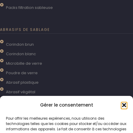
Packs filtration sableuse
ABRASIFS DE SABLAGE
Corindon brun
Corindon blanc
Microbille de verre
Poudre de verre
Abrasif plastique
Abrasif végétal
Grenaille métallique
Gérer le consentement
Grenaille inox
Pour offrir les meilleures expériences, nous utilisons des
Bille céramique
technologies telles que les cookies pour stocker et/ou accéder aux
informations des appareils. Le fait de consentir à ces technologies
Sable perdu pour sablage en extérieur