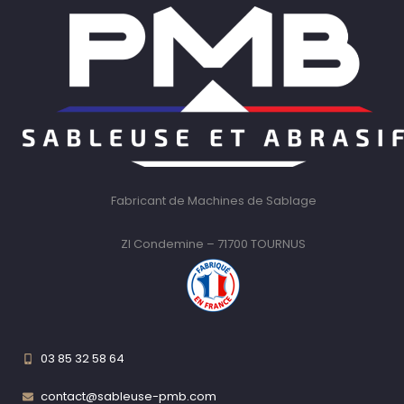
Fabricant de Machines de Sablage
ZI Condemine – 71700 TOURNUS
03 85 32 58 64
contact@sableuse-pmb.com