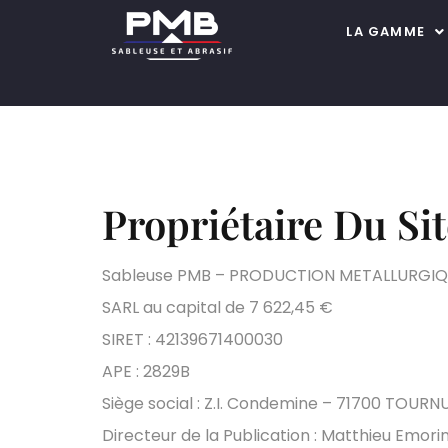
LA GAMME
Propriétaire Du Sit
Sableuse PMB – PRODUCTION METALLURGI
SARL au capital de 7 622,45 €
SIRET : 42139671400030
APE : 2829B
Siège social : Z.I. Condemine – 71700 TOURN
Directeur de la Publication : Matthieu Emori