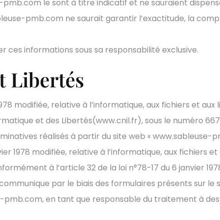
mb.com le sont à titre indicatif et ne sauraient dispenser
use-pmb.com ne saurait garantir l’exactitude, la complét
ser ces informations sous sa responsabilité exclusive.
t Libertés
978 modifiée, relative à l’informatique, aux fichiers et aux li
rmatique et des Libertés(www.cnil.fr), sous le numéro 66
inatives réalisés à partir du site web « www.sableuse-p
er 1978 modifiée, relative à l’informatique, aux fichiers et 
rmément à l’article 32 de la loi n°78-17 du 6 janvier 1978
’il communique par le biais des formulaires présents sur l
pmb.com, en tant que responsable du traitement à des fi