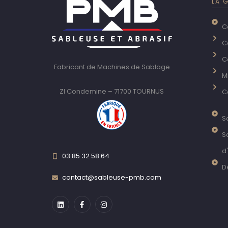
LA 
C
C
C
Fabricant de Machines de Sablage
M
ZI Condemine – 71700 TOURNUS
C
S
S
d'
03 85 32 58 64
D
contact@sableuse-pmb.com