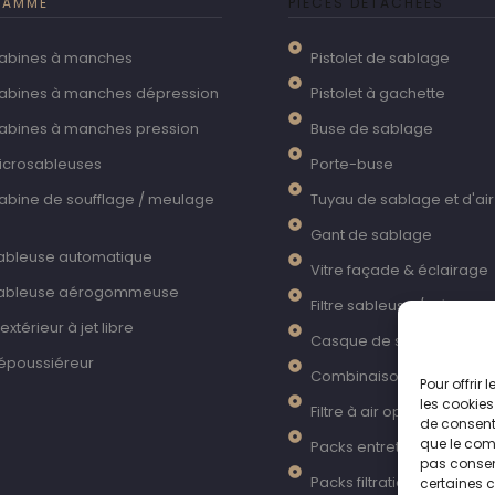
GAMME
PIÈCES DÉTACHÉES
abines à manches
Pistolet de sablage
abines à manches dépression
Pistolet à gachette
abines à manches pression
Buse de sablage
icrosableuses
Porte-buse
abine de soufflage / meulage
Tuyau de sablage et d'air
Gant de sablage
ableuse automatique
Vitre façade & éclairage
ableuse aérogommeuse
Filtre sableuse / dépouss
extérieur à jet libre
Casque de sablage
époussiéreur
Combinaison complète
Pour offrir
les cookies
Filtre à air opérateur
de consenti
que le comp
Packs entretien sableuse
pas consent
Packs filtration sableuse
certaines c