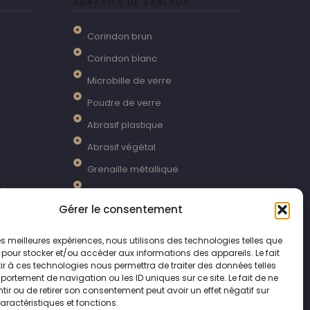
ABRASIFS DE SABLAGE
Corindon brun
Corindon blanc
Microbille de verre
Poudre de verre
Abrasif plastique
Abrasif végétal
Grenaille métallique
iéreur
Grenaille inox
Gérer le consentement
Bille céramique
Sable perdu pour sablage en
 les meilleures expériences, nous utilisons des technologies telles que
 pour stocker et/ou accéder aux informations des appareils. Le fait
extérieur
r à ces technologies nous permettra de traiter des données telles
ortement de navigation ou les ID uniques sur ce site. Le fait de ne
Bicarbonate de soude
ir ou de retirer son consentement peut avoir un effet négatif sur
aractéristiques et fonctions.