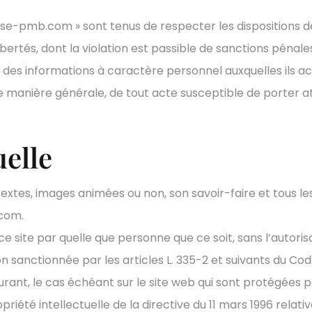
use-pmb.com » sont tenus de respecter les dispositions de 
libertés, dont la violation est passible de sanctions pénale
t des informations à caractère personnel auxquelles ils 
ne manière générale, de tout acte susceptible de porter att
uelle
, textes, images animées ou non, son savoir-faire et tous 
com.
 ce site par quelle que personne que ce soit, sans l’au
n sanctionnée par les articles L. 335-2 et suivants du Code
nt, le cas échéant sur le site web qui sont protégées par le
riété intellectuelle de la directive du 11 mars 1996 relati