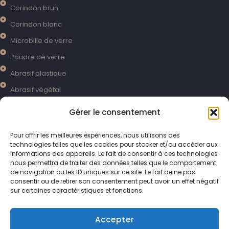
Corindon brun
Corindon blanc
Microbille de verre
Poudre de verre
Abrasif plastique
Abrasif végétal
Grenaille métallique
Gérer le consentement
Grenaille inox
Pour offrir les meilleures expériences, nous utilisons des
Bille céramique
technologies telles que les cookies pour stocker et/ou accéder aux
informations des appareils. Le fait de consentir à ces technologies
Sable perdu pour sablage en extérieur
nous permettra de traiter des données telles que le comportement
Bicarbonate de soude
de navigation ou les ID uniques sur ce site. Le fait de ne pas
consentir ou de retirer son consentement peut avoir un effet négatif
sur certaines caractéristiques et fonctions.
© Sableuse PMB - Fabricant de sableuses et de
Accepter
microbilleuses