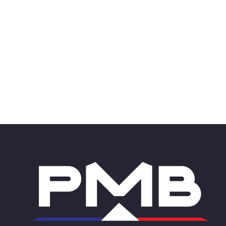
Pour toutes questions,
Nous partagerons notre expérience avec vous,
au
03 85 32 58 64
, ou pour nous écrire :
Cliquer Ici
APPELEZ-NOUS !